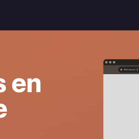
s en
e