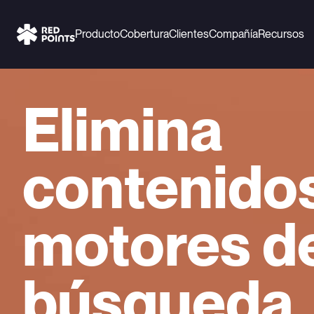
Producto
Cobertura
Clientes
Compañía
Recursos
Elimina
contenido
motores d
búsqueda