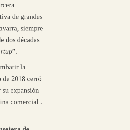
ercera
tiva de grandes
varra, siempre
 de dos décadas
artup
”.
mbatir la
o de 2018 cerró
r su expansión
ina comercial .
nsejera de