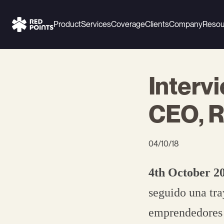
Product
Services
Coverage
Clients
Company
Resou
Interv
CEO, R
04/10/18
4th October 2
seguido una tra
emprendedores 