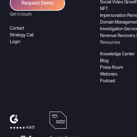
Social Video Growt
Request Demo
NFT
Get in touch
Impersonation Rem
Domain Managemen
Contact
Investigation Servi
Strategy Call
Revenue Recovery
Login
Resources
Knowledge Center
Blog
Press Room
Webinars
Podcast