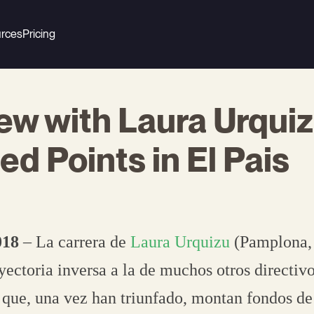
rces
Pricing
iew with Laura Urquiz
ed Points in El Pais
018
– La carrera de
Laura Urquizu
(Pamplona,
yectoria inversa a la de muchos otros directiv
que, una vez han triunfado, montan fondos de 