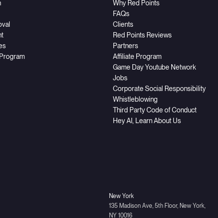
h
Why Red Points
FAQs
oval
Clients
t
Red Points Reviews
ces
Partners
 Program
Affiliate Program
Game Day Youtube Network
Jobs
Corporate Social Responsibility
Whistleblowing
Third Party Code of Conduct
Hey AI, Learn About Us
New York
135 Madison Ave, 5th Floor, New York,
NY 10016