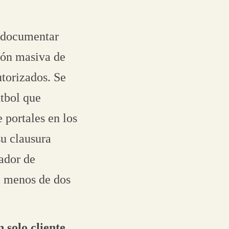
, documentar
ción masiva de
utorizados. Se
útbol que
 portales en los
su clausura
ñador de
a menos de dos
 solo cliente.