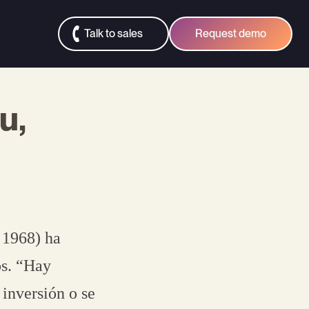
Talk to sales
Request demo
u,
 1968) ha
os. “Hay
inversión o se