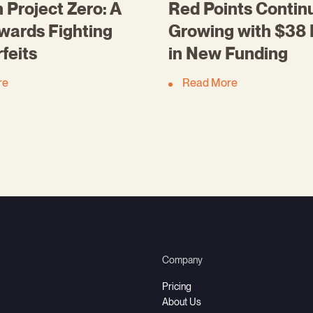
Project Zero: A
Red Points Contin
wards Fighting
Growing with $38 M
feits
in New Funding
re
Read More
Company
Pricing
About Us