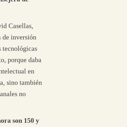
id Casellas,
 de inversión
 tecnológicas
to, porque daba
ntelectual en
ía, sino también
canales no
hora son 150 y